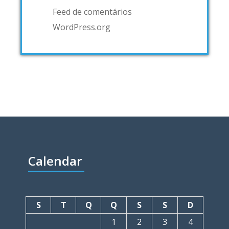
Feed de comentários
WordPress.org
Calendar
S
T
Q
Q
S
S
D
1
2
3
4