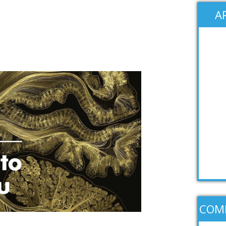
A
COM