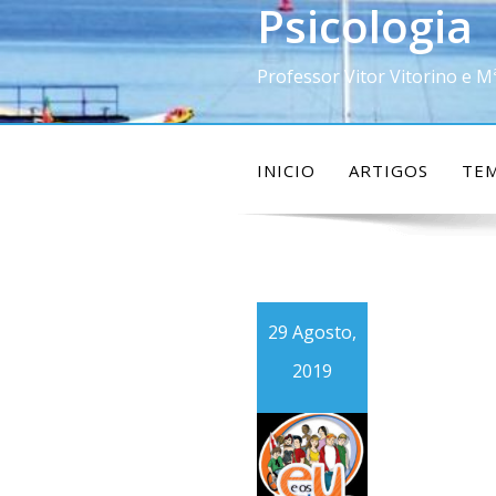
Psicologia
Skip
to
content
Professor Vitor Vitorino e M
INICIO
ARTIGOS
TE
29 Agosto,
2019