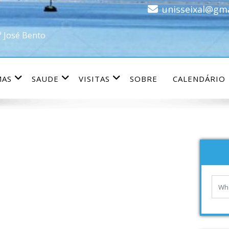
unisseixal@gm
ª José Bento
MAS
SAUDE
VISITAS
SOBRE
CALENDÁRIO