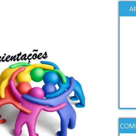
A
COM