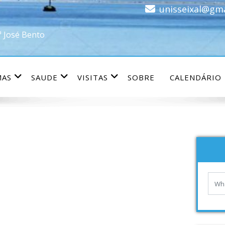
unisseixal@gm
ª José Bento
MAS
SAUDE
VISITAS
SOBRE
CALENDÁRIO