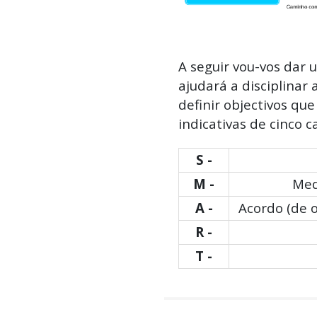
A seguir vou-vos dar
ajudará a disciplinar
definir objectivos que
indicativas de cinco ca
S -
M -
Med
A -
Acordo (de 
R -
T -