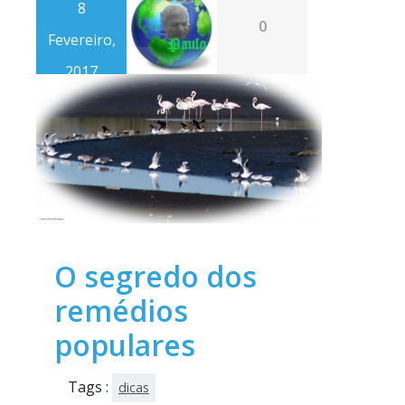
8
0
Fevereiro,
2017
O segredo dos
remédios
populares
Tags :
dicas