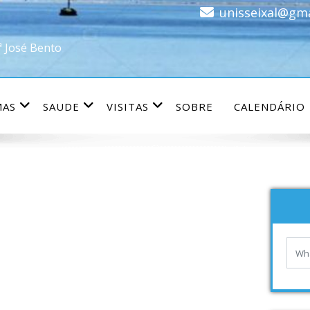
unisseixal@gm
ª José Bento
MAS
SAUDE
VISITAS
SOBRE
CALENDÁRIO