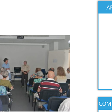
A
COM