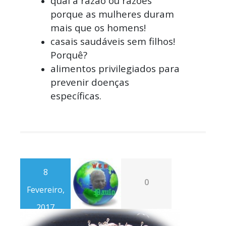
qual a razão ou razões
porque as mulheres duram
mais que os homens!
casais saudáveis sem filhos!
Porquê?
alimentos privilegiados para
prevenir doenças
específicas.
8
0
Fevereiro,
2017